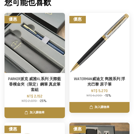
您可能也喜歡
優惠
優惠
PARKER派克 威雅XL系列 天際藍
WATERMAN威迪文 雋雅系列 浮
香檳金夾（限定）鋼筆 真皮筆
光巴黎 原子筆
套組
NT$ 5,270
NT$ 6,200
-15%
NT$ 2,152
NT$ 2,870
-25%
加入購物車
加入購物車
優惠
優惠