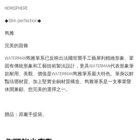
HEMISPHERE
◆Slim perfection◆
雋雅
完美的苗條
WATERMAN雋雅筆系已反映出法國世襲手工藝犀利精緻形象、鞏
固有傳統形象和工藝技術製法設計，更具WATERMAN代表形象筆
款耐用、美觀、價值是WATERMAN雋雅筆系最大特色。筆身以鮮
豔琺瑯材質、加上堅實全銅材質構造、雋雅筆系是一支事業暨
休閒兼顧、您完美的選擇之一。
贈品：原廠手提袋。