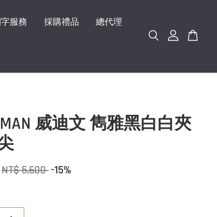
刻字服務
採購禮品
總代理
ERMAN 威迪文 雋雅黑白白夾
F尖
NT$ 5,600
-15%