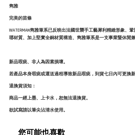
雋雅
完美的苗條
WATERMAN
雋雅筆系已反映出法國世襲手工藝犀利精緻形象、鞏固有
瑯材質、加上堅實全銅材質構造、雋雅筆系是一支事業暨休閒
新品瑕疵、非人為因素損壞。
若產品本身瑕疵或運送過程導致新品瑕疵，到貨七日內可更換
退換貨須知：
商品一經上墨、上卡水，恕無法退換貨。
欲試寫請以筆尖沾清水使用。
您可能也喜歡