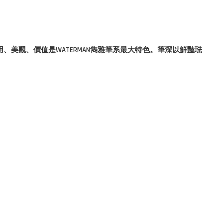
、美觀、價值是WATERMAN雋雅筆系最大特色。筆深以鮮豔琺