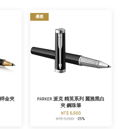
優惠
 鋼桿金夾
PARKER 派克 精英系列 麗雅黑白
夾 鋼珠筆
NT$ 6,900
NT$ 9,200
-25%