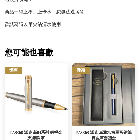
商品一經上墨、上卡水，恕無法退換貨。
欲試寫請以筆尖沾清水使用。
您可能也喜歡
優惠
優惠
PARKER 派克 新IM系列 鋼桿金
PARKER 派克 威雅XL海軍藍鋼筆
夾 鋼珠筆
真皮筆套禮盒