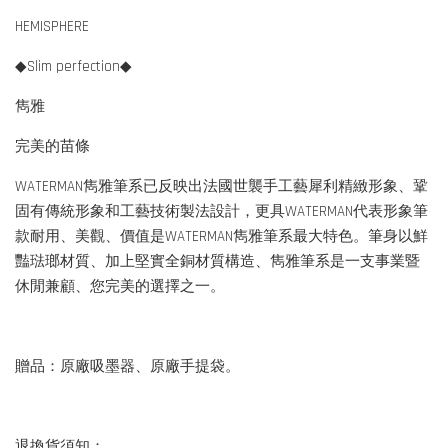
HEMISPHERE
◆Slim perfection◆
雋雅
完美的苗條
WATERMAN雋雅筆系已反映出法國世襲手工藝犀利精緻形象、鞏
固有傳統形象和工藝技術製法設計，更具WATERMAN代表形象筆
款耐用、美觀、價值是WATERMAN雋雅筆系最大特色。筆身以鮮
豔琺瑯材質、加上堅實全銅材質構造、雋雅筆系是一支事業暨
休閒兼顧、您完美的選擇之一。
贈品：原廠吸墨器、原廠手提袋。
退換貨須知：