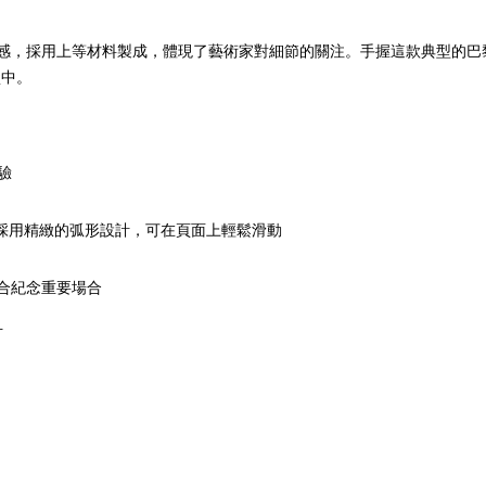
計中汲取靈感，採用上等材料製成，體現了藝術家對細節的關注。手握這款典
盒中。
驗
尖採用精緻的弧形設計，可在頁面上輕鬆滑動
適合紀念重要場合
計