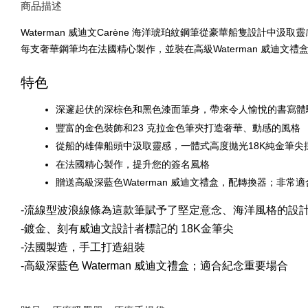
商品描述
Waterman 威迪文Carène 海洋琥珀紋鋼筆從豪華船隻設
每支奢華鋼筆均在法國精心製作，並裝在高級Waterman 威迪文禮
特色
深邃起伏的深棕色和黑色漆面筆身，帶來令人愉悅的書寫體
豐富的金色裝飾和23 克拉金色筆夾打造奢華、動感的風格
從船的雄偉船頭中汲取靈感，一體式高度拋光18K純金筆
在法國精心製作，提升您的簽名風格
贈送高級深藍色Waterman 威迪文禮盒，配轉換器；非常
-流線型波浪線條為這款筆賦予了堅定意念、海洋風格的設
-鍍金、刻有威迪文設計者標記的 18K金筆尖
-法國製造，手工打造組裝
-高級深藍色 Waterman 威迪文禮盒；適合紀念重要場合