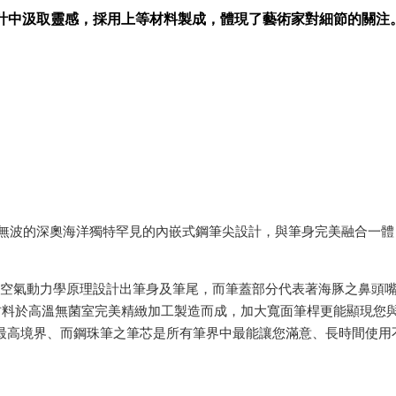
華船型設計中汲取靈感，採用上等材料製成，體現了藝術家對細節的關注
靜無波的深奧海洋獨特罕見的內嵌式鋼筆尖設計，與筆身完美融合一
時之曲線與空氣動力學原理設計出筆身及筆尾，而筆蓋部分代表著海豚之
材料於高溫無菌室完美精緻加工製造而成，加大寬面筆桿更能顯現您
的最高境界、而鋼珠筆之筆芯是所有筆界中最能讓您滿意、長時間使