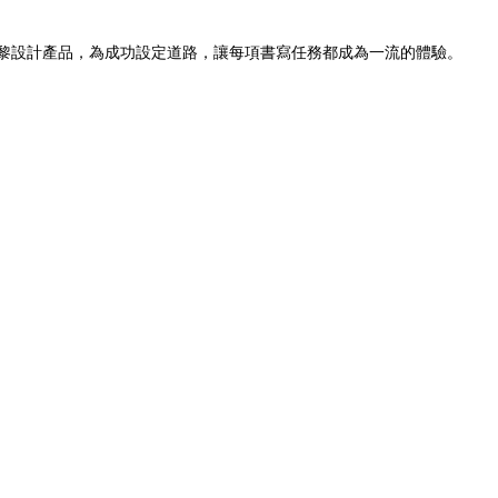
型的巴黎設計產品，為成功設定道路，讓每項書寫任務都成為一流的體驗。