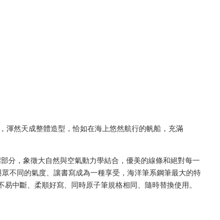
。
體，渾然天成整體造型，恰如在海上悠然航行的帆船，充滿
鼻頭嘴部分，象徵大自然與空氣動力學結合，優美的線條和絕對每一
與眾不同的氣度、讓書寫成為一種享受，海洋筆系鋼筆最大的特
用不易中斷、柔順好寫、同時原子筆規格相同、隨時替換使用。