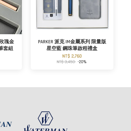
 玫瑰金
PARKER 派克 IM金屬系列 限量版
筆套組
星空藍 鋼珠筆啟程禮盒
NT$ 2,760
NT$ 3,450
-20%