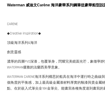
Waterman 威迪文Carène 海洋豪華系列鋼筆從豪
CARENE
◆Creative inspiration◆
頂級海洋系列&海洋
創意靈感
濃厚的四層PVD深漆，包覆筆身，閃耀完美鏡面光芒，象徵寧
WATERMAN優雅的法蘭西美學意象。
WATERMAN CARENE海洋系列構思於船具在海洋中運行
個角度的平衡感，加上最高級金屬漆材料厚實的釉漆與貴金屬
點、在於嵌入式筆尖全18K金筆尖、能書寫各種角度達到書寫