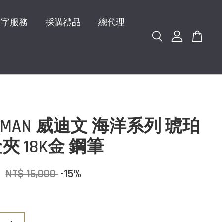
刻字服務
採購禮品
總代理
ERMAN 威迪文 海洋系列 琥珀
夾 18K金 鋼筆
0
NT$ 16,000
-15%