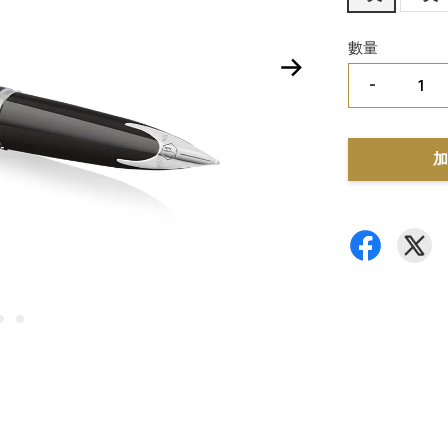
數量
-
加