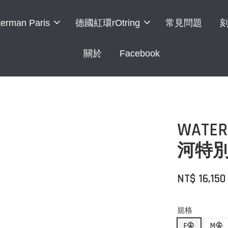
erman Paris
德國紅環rOtring
常見問題
關於
Facebook
WAT
河特別
NT$ 16,15
規格
F尖
M尖