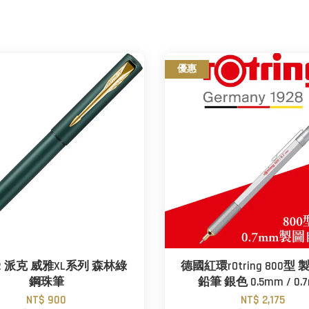
優惠
ER 派克 威雅XL系列 森林綠
德國紅環rOtring 800型
鋼珠筆
鉛筆 銀色 0.5mm / 0.
NT$ 900
NT$ 2,175