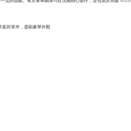
的體驗。每支奢華鋼筆均在法國精心製作，並包裝於高級 Waterm
筆蓋與筆夾，盡顯豪華外觀