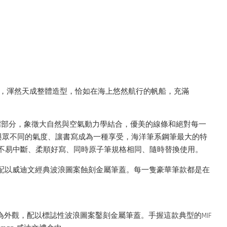
體，渾然天成整體造型，恰如在海上悠然航行的帆船，充滿
鼻頭嘴部分，象徵大自然與空氣動力學結合，優美的線條和絕對每一
與眾不同的氣度、讓書寫成為一種享受，海洋筆系鋼筆最大的特
用不易中斷、柔順好寫、同時原子筆規格相同、隨時替換使用。
為外觀，配以威迪文經典波浪圖案蝕刻金屬筆蓋。每一隻豪華筆款都是在
色漆面為外觀，配以標誌性波浪圖案鑿刻金屬筆蓋。手握這款典型的MIF