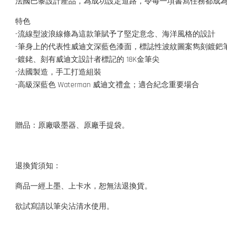
法國巴黎設計產品，為成功設定道路，令每一項書寫任務都成為一流
特色
-流線型波浪線條為這款筆賦予了堅定意念、海洋風格的設計
-筆身上的代表性威迪文深藍色漆面，標誌性波紋圖案雋刻鍍鈀
-鍍銠、刻有威迪文設計者標記的 18K金筆尖
-法國製造，手工打造組裝
-高級深藍色 Waterman 威迪文禮盒；適合紀念重要場合
贈品：原廠吸墨器、原廠手提袋。
退換貨須知：
商品一經上墨、上卡水，恕無法退換貨。
欲試寫請以筆尖沾清水使用。