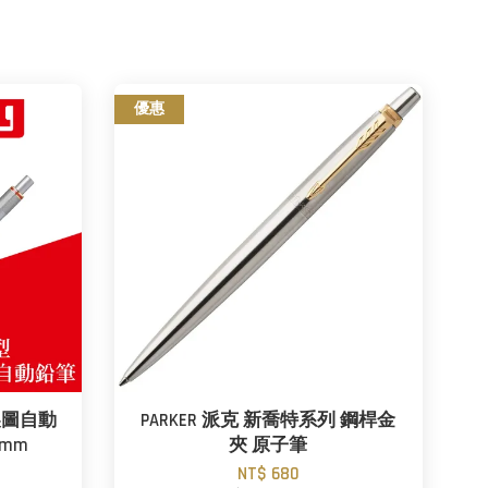
優惠
 製圖自動
PARKER 派克 新喬特系列 鋼桿金
7mm
夾 原子筆
NT$ 680