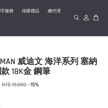
刻字服務
採購禮品
總代理
ERMAN 威迪文 海洋系列 塞納
款 18K金 鋼筆
0
NT$ 19,000
-15%