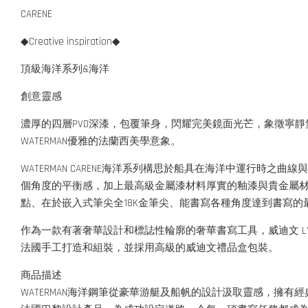
CARENE
◆Creative inspiration◆
頂級海洋系列&海洋
創意靈感
濃厚的四層PVD深漆，包覆筆身，閃耀完美鏡面光芒，象徵寧
WATERMAN優雅的法蘭西美學意象。
WATERMAN CARENE海洋系列構思於船具在海洋中運行
個角度的平衡感，加上最高級金屬漆材料厚實的釉漆與貴金屬
點、在於嵌入式筆尖全18K金筆尖、能書寫各種角度達到書寫
作為一款有著奢華設計和標誌性輪廓的奢華書寫工具，威迪文 L’E
法國手工打造和組裝，並採用高級的威迪文禮品盒包裝。
商品描述
WATERMAN海洋鋼筆從豪華游艇及船帆的設計汲取靈感，擁有經典