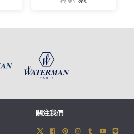
NT$ 850
-20%
關注我們
Twitter
Facebook
Pinterest
Instagram
Tumblr
YouTube
Line