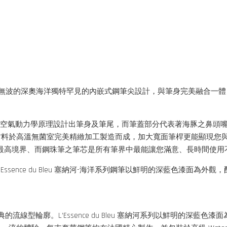
靜無波的深奧海洋獨特罕見的內嵌式鋼筆尖設計，與筆身完美融合一
時之曲線與空氣動力學原理設計出筆身及筆尾，而筆蓋部分代表著海豚之
材料於高溫無菌室完美精緻加工製造而成，加大寬面筆桿更能顯現您
的最高境界、而鋼珠筆之筆芯是所有筆界中最能讓您滿意、長時間使
ssence du Bleu 塞納河-海洋系列鋼筆以鮮明的深藍色漆面
的流線型輪廓。L’Essence du Bleu 塞納河系列以鮮明的深藍