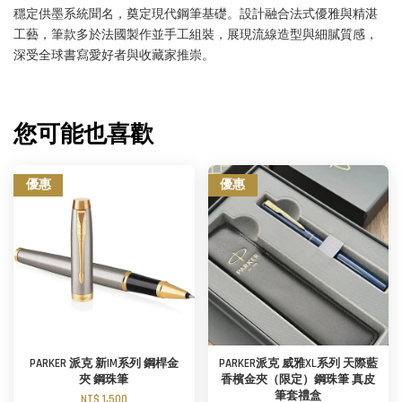
穩定供墨系統聞名，奠定現代鋼筆基礎。設計融合法式優雅與精湛
工藝，筆款多於法國製作並手工組裝，展現流線造型與細膩質感，
深受全球書寫愛好者與收藏家推崇。
您可能也喜歡
優惠
優惠
PARKER 派克 新IM系列 鋼桿金
PARKER派克 威雅XL系列 天際藍
夾 鋼珠筆
香檳金夾（限定）鋼珠筆 真皮
筆套禮盒
NT$ 1,500