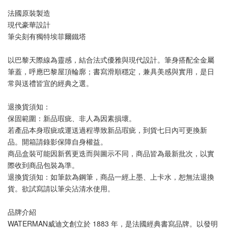
法國原裝製造
現代豪華設計
筆尖刻有獨特埃菲爾鐵塔
以巴黎天際線為靈感，結合法式優雅與現代設計。筆身搭配全金屬
筆蓋，呼應巴黎屋頂輪廓；書寫滑順穩定，兼具美感與實用，是日
常與送禮皆宜的經典之選。
退換貨須知：
保固範圍：新品瑕疵、非人為因素損壞。
若產品本身瑕疵或運送過程導致新品瑕疵，到貨七日內可更換新
品。開箱請錄影保障自身權益。
商品盒裝可能因新舊更迭而與圖示不同，商品皆為最新批次，以實
際收到商品包裝為準。
退換貨須知：如筆款為鋼筆，商品一經上墨、上卡水，恕無法退換
貨。欲試寫請以筆尖沾清水使用。
品牌介紹
WATERMAN威迪文創立於 1883 年，是法國經典書寫品牌。以發明