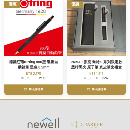
優惠
優惠
德國紅環rOtring 800型 製圖自
PARKER 派克 喬特XL系列限定款
動鉛筆 黑色 0.5mm
黑桿黑夾 原子筆 真皮筆套禮盒
NT$ 2,175
NT$ 1,613
NT$ 2,900
-25%
NT$ 2,150
-25%
加入購物車
加入購物車