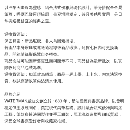
以巴黎天際線為靈感，結合法式優雅與現代設計。筆身搭配全金屬
筆蓋，呼應巴黎屋頂輪廓；書寫滑順穩定，兼具美感與實用，是日
常與送禮皆宜的經典之選。
退換貨須知：
保固範圍：新品瑕疵、非人為因素損壞。
若產品本身瑕疵或運送過程導致新品瑕疵，到貨七日內可更換新
品。開箱請錄影保障自身權益。
商品盒裝可能因新舊更迭而與圖示不同，商品皆為最新批次，以實
際收到商品包裝為準。
退換貨須知：如筆款為鋼筆，商品一經上墨、上卡水，恕無法退換
貨。欲試寫請以筆尖沾清水使用。
品牌介紹
WATERMAN威迪文創立於 1883 年，是法國經典書寫品牌。以發明
穩定供墨系統聞名，奠定現代鋼筆基礎。設計融合法式優雅與精湛
工藝，筆款多於法國製作並手工組裝，展現流線造型與細膩質感，
深受全球書寫愛好者與收藏家推崇。