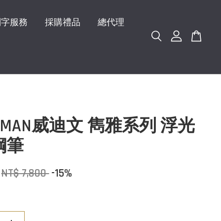
刻字服務
採購禮品
總代理
ERMAN威迪文 雋雅系列 浮光
鋼筆
NT$ 7,800
-15%