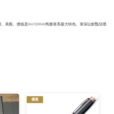
用、美觀、價值是WATERMAN雋雅筆系最大特色。筆深以鮮豔琺瑯
優惠