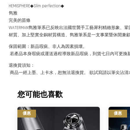
HEMISPHERE◆Slim perfection◆
雋雅
完美的苗條
WATERMAN雋雅筆系已反映出法國世襲手工藝犀利精緻形象、鞏
材質、加上堅實全銅材質構造、雋雅筆系是一支事業暨休閒兼
保固範圍：新品瑕疵、非人為因素損壞。
若產品本身瑕疵或運送過程導致新品瑕疵，到貨七日內可更換
退換貨須知：
商品一經上墨、上卡水，恕無法退換貨。 欲試寫請以筆尖沾清
您可能也喜歡
優惠
優惠