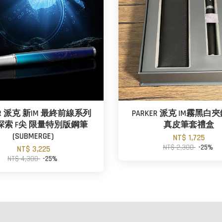
ER 派克 新IM 最終前線系列
PARKER 派克 IM霧黑白
探索 F尖 限量特別版鋼筆
真皮筆套禮盒
(SUBMERGE)
NT$ 1,725
NT$ 2,300
-25%
NT$ 3,225
NT$ 4,300
-25%