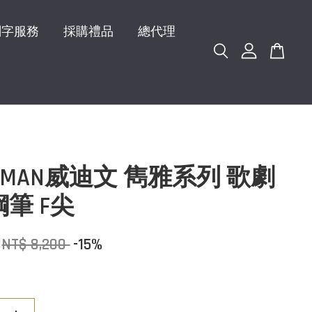
刻字服務
採購禮品
總代理
ERMAN威迪文 雋雅系列 歌劇
鋼筆 F尖
NT$ 8,200
-15%