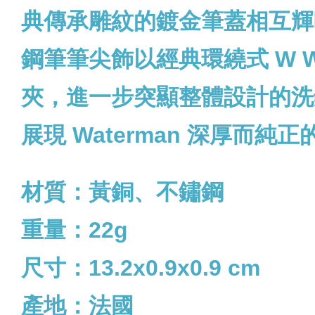
典傳承雕紋的鍍金筆蓋相互輝
鋼筆筆尖飾以經典環繞式 W 
夾，進一步突顯整體設計的洗
展現 Waterman 深厚而純正的法
材質：黃銅、不鏽鋼
重量：22g
尺寸：13.2x0.9x0.9 cm
產地：法國