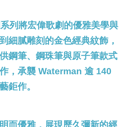
歌劇系列將宏偉歌劇的優雅美學與
到細膩雕刻的金色經典紋飾，
供鋼筆、鋼珠筆與原子筆款式
 Waterman 逾 140
藝鉅作。
明而優雅，展現歷久彌新的經