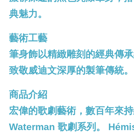
典魅力。
藝術工藝
筆身飾以精緻雕刻的經典傳承紋樣，
致敬威迪文深厚的製筆傳統。
商品介紹
宏偉的歌劇藝術，數百年來持
Waterman 歌劇系列。 H