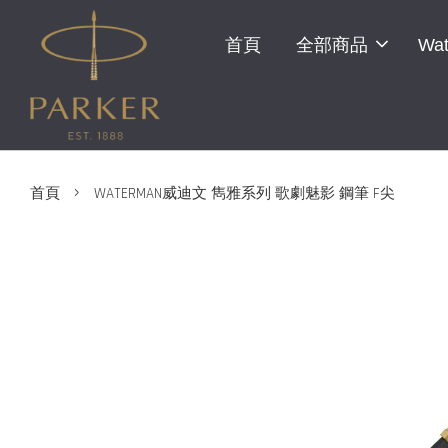
首頁
全部商品
Wat
›
首頁
WATERMAN威迪文 雋雅系列 歌劇魅影 鋼筆 F尖