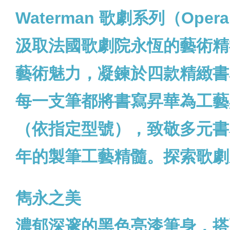
Waterman 歌劇系列（Opera C
汲取法國歌劇院永恆的藝術精神
藝術魅力，凝鍊於四款精緻書
每一支筆都將書寫昇華為工藝
（依指定型號），致敬多元書寫形
年的製筆工藝精髓。探索歌劇
雋永之美
濃郁深邃的黑色亮漆筆身，搭