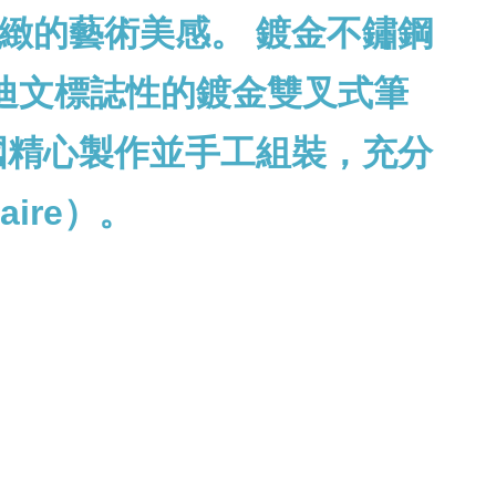
緻的藝術美感。 鍍金不鏽鋼
合威迪文標誌性的鍍金雙叉式筆
國精心製作並手工組裝，充分
aire）。