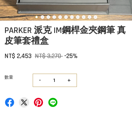
PARKER 派克 IM鋼桿金夾鋼筆 真
皮筆套禮盒
NT$ 2,453
NT$ 3,270
-25%
數量
-
+