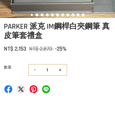
PARKER 派克 IM鋼桿白夾鋼筆 真
皮筆套禮盒
NT$ 2,153
NT$ 2,870
-25%
數量
-
+