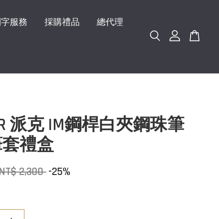
刻字服務
採購禮品
總代理
KER 派克 IM鋼桿白夾鋼珠筆
筆套禮盒
NT$ 2,300
-25%