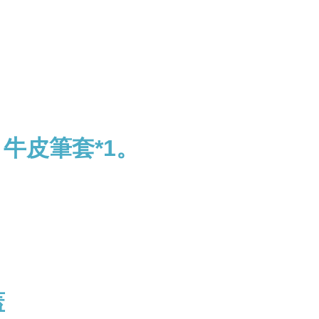
牛皮筆套*1。
蓋