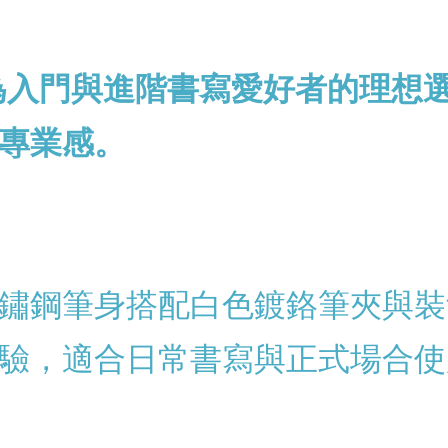
為入門與進階書寫愛好者的理想
專業感。
鏽鋼筆身搭配白色鍍鉻筆夾與裝
驗，適合日常書寫與正式場合使