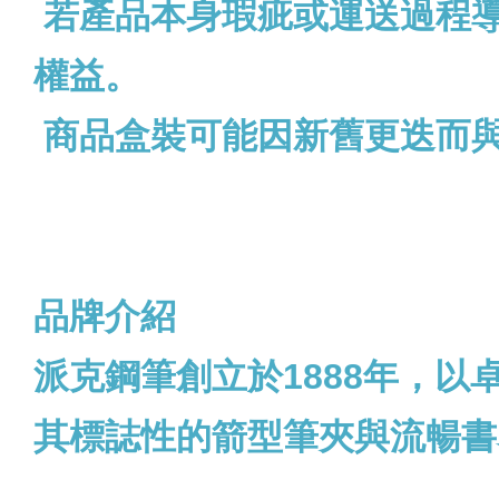
若產品本身瑕疵或運送過程
權益。
商品盒裝可能因新舊更迭而
品牌介紹
派克鋼筆創立於1888年，
其標誌性的箭型筆夾與流暢書