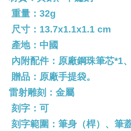
重量：32g
尺寸：13.7x1.1x1.1 cm
產地：中國
內附配件：原廠鋼珠筆芯*1、
贈品：原廠手提袋。
雷射雕刻：金屬
刻字：可
刻字範圍：筆身（桿）、筆