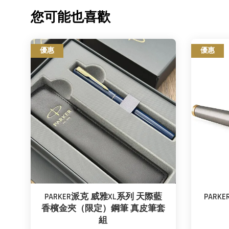
您可能也喜歡
優惠
優惠
PARKER派克 威雅XL系列 天際藍
PARK
香檳金夾（限定）鋼筆 真皮筆套
組