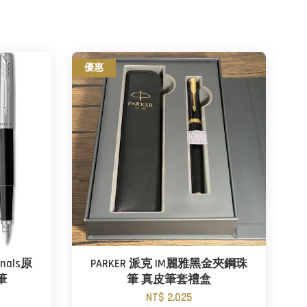
優惠
nals原
PARKER 派克 IM麗雅黑金夾鋼珠
筆
筆 真皮筆套禮盒
NT$ 2,025