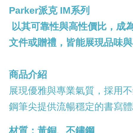
Parker
派克 IM系列
以其可靠性與高性價比，成
文件或贈禮，皆能展現品味與
商品介紹
展現優雅與專業氣質，採用不
鋼筆尖提供流暢穩定的書寫體
材質：黃銅、不鏽鋼