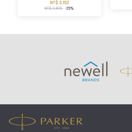
NT$ 2,152
NT$ 2,870
-25%