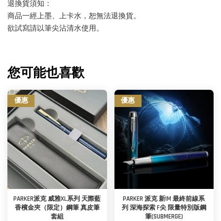
退換貨須知：
商品一經上墨、上卡水，恕無法退換貨。
欲試寫請以筆尖沾清水使用。
您可能也喜歡
優惠
優惠
PARKER派克 威雅XL系列 天際藍
PARKER 派克 新IM 最終前線系
香檳金夾（限定）鋼筆 真皮筆
列 深海探索 F尖 限量特別版鋼
套組
筆(SUBMERGE)