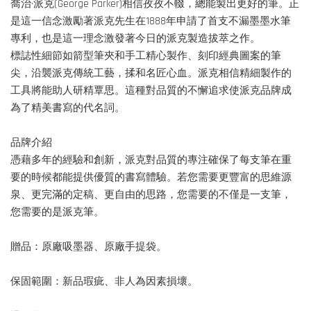
喬治·派克(George Parker)相信孜孜不輟，總能製出更好的筆。正
是這一信念激勵著派克先生在1888年申請了首支不漏墨墨水筆
專利，也是這一理念激發著今日的派克製造拔萃之作。
標誌性細節如箭型筆夾和手工精心製作、刻印經典圖案的筆
尖，沿襲派克傳統工藝，揉和名匠心血。派克相信精細製作的
工具將能助人研精覃思。這種對品質的不懈追求使派克品牌成
為了精美書寫的代名詞。
品牌介紹
憑藉多年的經驗和創新，派克對品質的專注確保了每支筆在重
要的時候都能提供優質的書寫體驗。若您需要更豐富的思維源
泉、更完滿的定稿、更自由的思路，您需要的不僅是一支筆，
您需要的是派克筆。
贈品：原廠吸墨器、原廠手提袋。
保固範圍：新品瑕疵、非人為因素損壞。