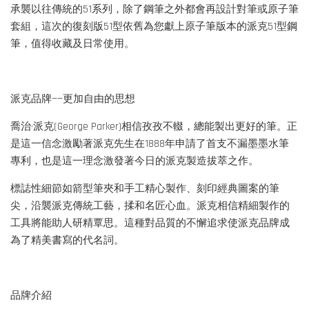
承襲以往傳統的51系列，除了鋼筆之外都會再設計對筆或原子筆
套組，這次的復刻版51型依舊為您獻上原子筆版本的派克51型鋼
筆，值得收藏及日常使用。
派克品牌——更加自由的思想
喬治·派克(George Parker)相信孜孜不輟，總能製出更好的筆。正
是這一信念激勵著派克先生在1888年申請了首支不漏墨墨水筆
專利，也是這一理念激發著今日的派克製造拔萃之作。
標誌性細節如箭型筆夾和手工精心製作、刻印經典圖案的筆
尖，沿襲派克傳統工藝，揉和名匠心血。派克相信精細製作的
工具將能助人研精覃思。這種對品質的不懈追求使派克品牌成
為了精美書寫的代名詞。
品牌介紹