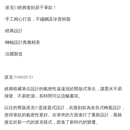
•派克51經典復刻原子筆款！
•手工精心打造，不鏽鋼及珍貴樹脂
•經典設計
•轉軸設計典雅精美
•法國製造
派克 PARKER 51
經典暗藏筆尖設計的氣密性遠遠強於開放式筆尖，讓墨水不易
揮發、不易乾涸，長時間可以流暢書寫。
以往的舊版派克51是拔蓋式設計，此復刻款為改良式轉蓋設計，
使得筆款的氣密性更好。在筆夾的方面進行了重新設計，風格
接近於新一代的派克樣式，跟進了新時代的變遷。