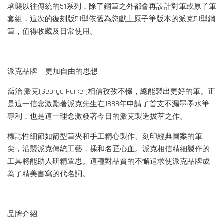
承襲以往傳統的51系列，除了鋼筆之外都會再設計對筆或原子筆
套組，這次的復刻版51型依舊為您獻上原子筆版本的派克51型鋼
筆，值得收藏及日常使用。
派克品牌——更加自由的思想
喬治·派克(George Parker)相信孜孜不輟，總能製出更好的筆。正
是這一信念激勵著派克先生在1888年申請了首支不漏墨墨水筆
專利，也是這一理念激發著今日的派克製造拔萃之作。
標誌性細節如箭型筆夾和手工精心製作、刻印經典圖案的筆
尖，沿襲派克傳統工藝，揉和名匠心血。派克相信精細製作的
工具將能助人研精覃思。這種對品質的不懈追求使派克品牌成
為了精美書寫的代名詞。
品牌介紹