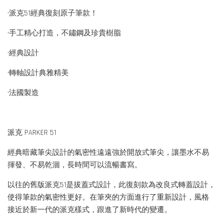
•派克51經典復刻原子筆款！
•手工精心打造，不鏽鋼及珍貴樹脂
•經典設計
•轉軸設計典雅精美
•法國製造
派克 PARKER 51
經典暗藏筆尖設計的氣密性遠遠強於開放式筆尖，讓墨水不易
揮發、不易乾涸，長時間可以流暢書寫。
以往的舊版派克51是拔蓋式設計，此復刻款為改良式轉蓋設計，
使得筆款的氣密性更好。在筆夾的方面進行了重新設計，風格
接近於新一代的派克樣式，跟進了新時代的變遷。