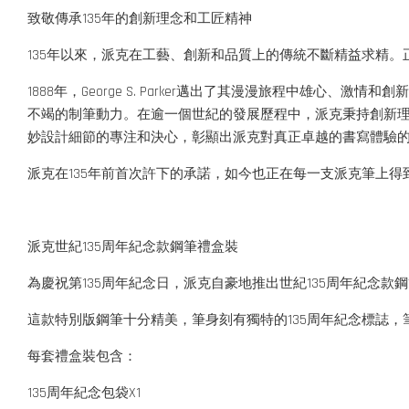
致敬傳承135年的創新理念和工匠精神
135年以來，派克在工藝、創新和品質上的傳統不斷精益求精
1888年，George S. Parker邁出了其漫漫旅程中
不竭的制筆動力。在逾一個世紀的發展歷程中，派克秉持創新
妙設計細節的專注和決心，彰顯出派克對真正卓越的書寫體驗
派克在135年前首次許下的承諾，如今也正在每一支派克筆上得
派克世紀135周年紀念款鋼筆禮盒裝
為慶祝第135周年紀念日，派克自豪地推出世紀135周年紀念
這款特別版鋼筆十分精美，筆身刻有獨特的135周年紀念標誌，
每套禮盒裝包含：
135周年紀念包袋X1