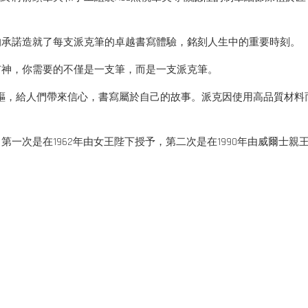
的承諾造就了每支派克筆的卓越書寫體驗，銘刻人生中的重要時刻。
有神，你需要的不僅是一支筆，而是一支派克筆。
先驅，給人們帶來信心，書寫屬於自己的故事。派克因使用高品質材
一次是在1962年由女王陛下授予，第二次是在1990年由威爾士親