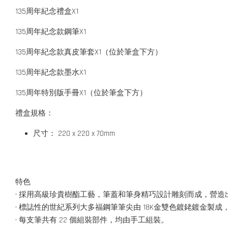
135周年紀念禮盒X1
135周年紀念款鋼筆X1
135周年紀念款真皮筆套X1（位於筆盒下方）
135周年紀念款墨水X1
135周年特別版手冊X1（位於筆盒下方）
禮盒規格：
尺寸： 220 x 220 x 70mm
特色
• 採用高級珍貴樹酯工藝，筆蓋和筆身精巧設計雕刻而成，營
• 標誌性的世紀系列大多福鋼筆筆尖由 18K金雙色鍍銠鍍金製成
• 每支筆共有 22 個組裝部件，均由手工組裝。