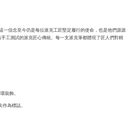
的筆”。這一信念至今仍是每位派克工匠堅定履行的使命，也是他們源源
格手工測試的派克匠心傳統。每一支派克筆都體現了匠人們對精
筆環裝飾。
筆尖作為標誌。