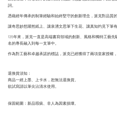
詞。
憑藉經年傳承的制筆經驗和始終堅守的創新理念，派克對品質
讓奇思妙想躍然紙上、讓泉湧文思筆下生花、讓真知灼見下筆
135年來，派克一直是高端書寫領域的創新、風格和獨特工藝
名的專長融入到每一支筆中。
作為對工藝和卓越承諾的標誌，派克已經獲得了兩項皇家授權，第
退換貨須知：
商品一經上墨、上卡水，恕無法退換貨。
欲試寫請以筆尖沾清水使用。
保固範圍：新品瑕疵、非人為因素損壞。