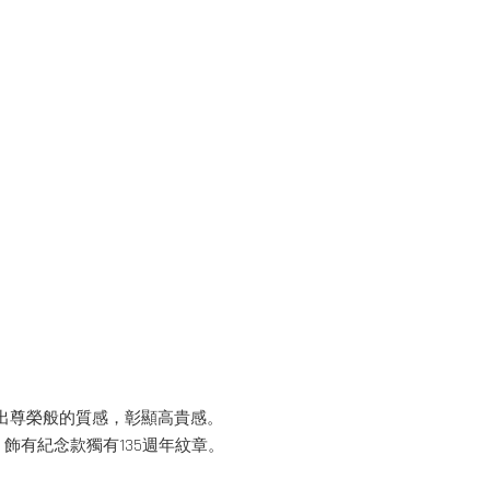
造出尊榮般的質感，彰顯高貴感。
，飾有紀念款獨有135週年紋章。