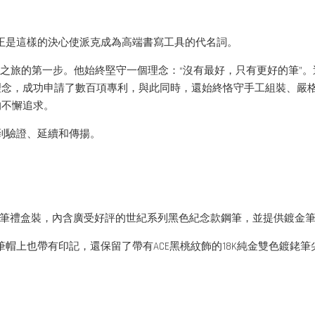
。正是這樣的決心使派克成為高端書寫工具的代名詞。
雄心、激情和創新之旅的第一步。他始終堅守一個理念：“沒有最好，只有更好
理念，成功申請了數百項專利，與此同時，還始終恪守手工組裝、嚴
的不懈追求。
到驗證、延續和傳揚。
款鋼筆禮盒裝，內含廣受好評的世紀系列黑色紀念款鋼筆，並提供鍍金
筆帽上也帶有印記，還保留了帶有ACE黑桃紋飾的18K純金雙色鍍銠