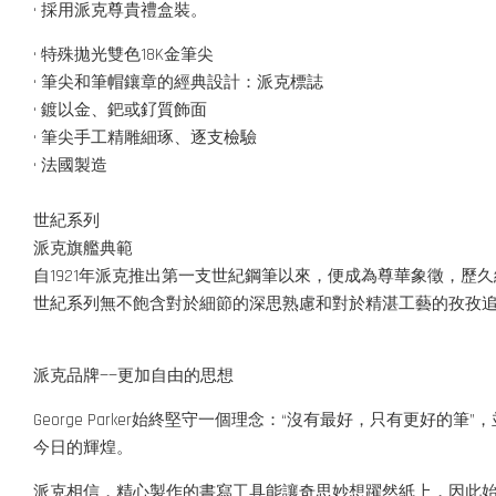
• 採用派克尊貴禮盒裝。
• 特殊拋光雙色18K金筆尖
• 筆尖和筆帽鑲章的經典設計：派克標誌
• 鍍以金、鈀或釕質飾面
• 筆尖手工精雕細琢、逐支檢驗
• 法國製造
世紀系列
派克旗艦典範
自1921年派克推出第一支世紀鋼筆以來，便成為尊華象徵，歷
世紀系列無不飽含對於細節的深思熟慮和對於精湛工藝的孜孜追
派克品牌——更加自由的思想
George Parker始終堅守一個理念：“沒有最好，只有更
今日的輝煌。
派克相信，精心製作的書寫工具能讓奇思妙想躍然紙上，因此始