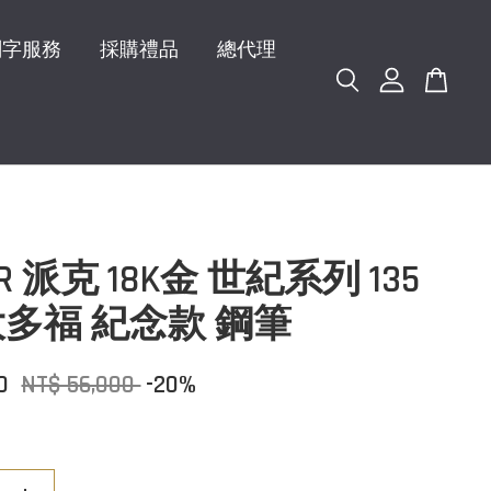
刻字服務
採購禮品
總代理
ER 派克 18K金 世紀系列 135
多福 紀念款 鋼筆
00
NT$ 56,000
-20%