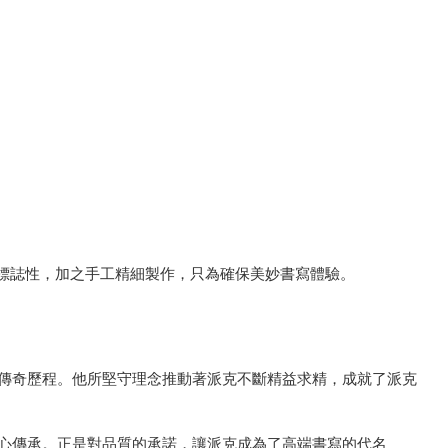
有標誌性，加之手工精細製作，只為確保美妙書寫體驗。
了派克的傳奇歷程。他所堅守理念推動著派克不斷精益求精，成就了派克
匠心傳承。正是對品質的承諾，讓派克成為了高端書寫的代名