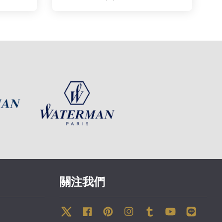
關注我們
Twitter
Facebook
Pinterest
Instagram
Tumblr
YouTube
Line