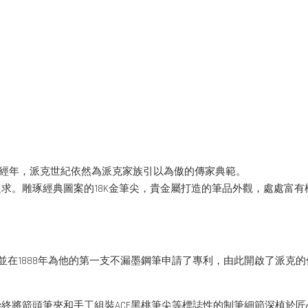
久經年，派克世紀依然為派克家族引以為傲的傳家典範。
求。雕琢經典圖案的18K金筆尖，貴金屬打造的筆品外觀，處處富
好的筆”，並在1888年為他的第一支不漏墨鋼筆申請了專利，由此開啟
終將箭頭筆夾和手工組裝ACE黑桃筆尖等標誌性的制筆細節深植於