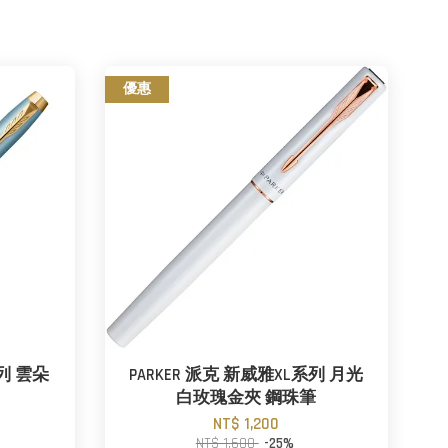
優惠
系列 雲朵
PARKER 派克 新威雅XL系列 月光
白玫瑰金夾 鋼珠筆
NT$ 1,200
NT$ 1,600
-25%