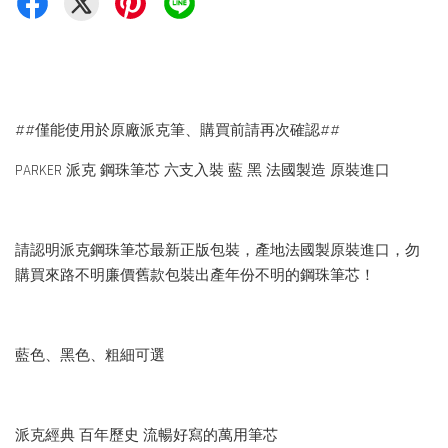
##僅能使用於原廠派克筆、購買前請再次確認##
PARKER 派克 鋼珠筆芯 六支入裝 藍 黑 法國製造 原裝進口
請認明派克鋼珠筆芯最新正版包裝，產地法國製原裝進口，勿
購買來路不明廉價舊款包裝出產年份不明的鋼珠筆芯！
藍色、黑色、粗細可選
派克經典 百年歷史 流暢好寫的萬用筆芯