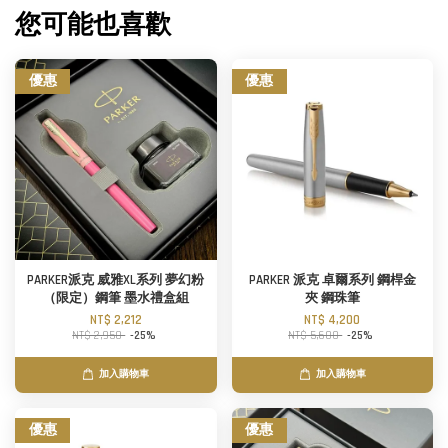
您可能也喜歡
優惠
優惠
PARKER派克 威雅XL系列 夢幻粉
PARKER 派克 卓爾系列 鋼桿金
（限定）鋼筆 墨水禮盒組
夾 鋼珠筆
NT$ 2,212
NT$ 4,200
NT$ 2,950
-25%
NT$ 5,600
-25%
加入購物車
加入購物車
優惠
優惠