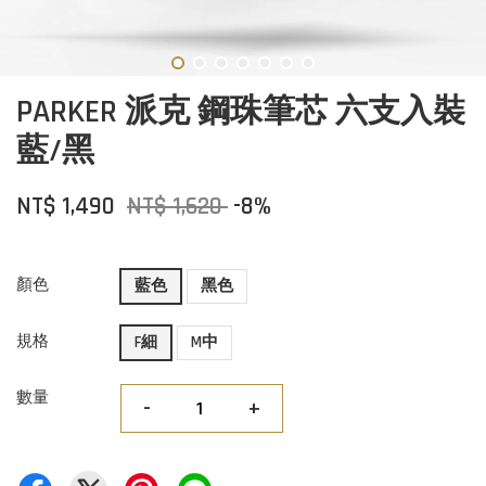
PARKER 派克 鋼珠筆芯 六支入裝
藍/黑
NT$ 1,490
NT$ 1,620
-8%
顏色
藍色
黑色
規格
F細
M中
數量
-
+