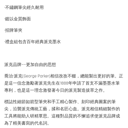
•不鏽鋼筆尖經久耐用
•鍍以金質飾面
•招牌筆夾
•禮盒組包含百年經典派克墨水
派克品牌——更加自由的思想
喬治·派克(George Parker)相信孜孜不輟，總能製出更好的筆。正
是這一信念激勵著派克先生在1888年申請了首支不漏墨墨水筆
專利，也是這一理念激發著今日的派克製造拔萃之作。
標誌性細節如箭型筆夾和手工精心製作、刻印經典圖案的筆
尖，沿襲派克傳統工藝，揉和名匠心血。派克相信精細製作的
工具將能助人研精覃思。這種對品質的不懈追求使派克品牌成
為了精美書寫的代名詞。