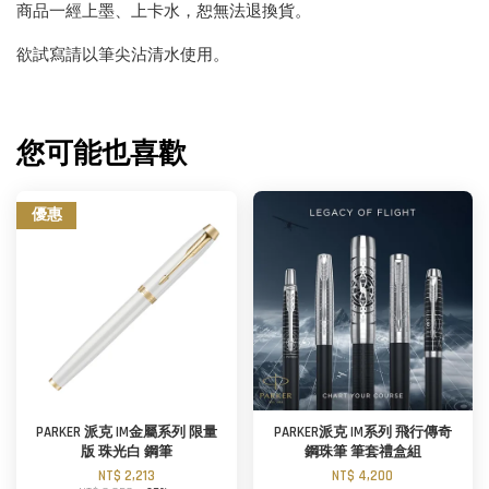
商品一經上墨、上卡水，恕無法退換貨。
欲試寫請以筆尖沾清水使用。
您可能也喜歡
優惠
PARKER 派克 IM金屬系列 限量
PARKER派克 IM系列 飛行傳奇
版 珠光白 鋼筆
鋼珠筆 筆套禮盒組
NT$ 2,213
NT$ 4,200