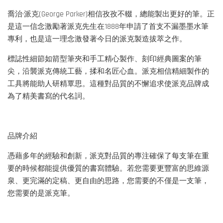
喬治·派克(George Parker)相信孜孜不輟，總能製出更好的筆。正
是這一信念激勵著派克先生在1888年申請了首支不漏墨墨水筆
專利，也是這一理念激發著今日的派克製造拔萃之作。
標誌性細節如箭型筆夾和手工精心製作、刻印經典圖案的筆
尖，沿襲派克傳統工藝，揉和名匠心血。派克相信精細製作的
工具將能助人研精覃思。這種對品質的不懈追求使派克品牌成
為了精美書寫的代名詞。
品牌介紹
憑藉多年的經驗和創新，派克對品質的專注確保了每支筆在重
要的時候都能提供優質的書寫體驗。若您需要更豐富的思維源
泉、更完滿的定稿、更自由的思路，您需要的不僅是一支筆，
您需要的是派克筆。