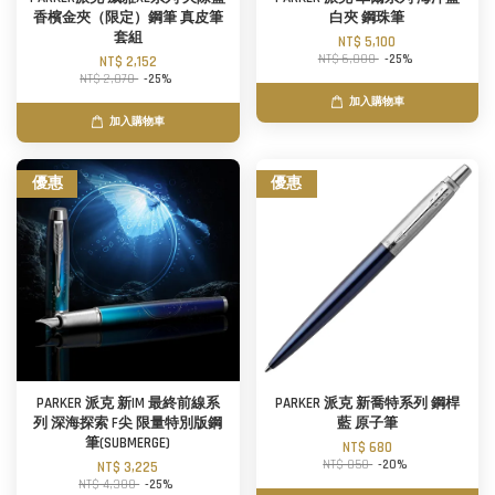
香檳金夾（限定）鋼筆 真皮筆
白夾 鋼珠筆
套組
NT$ 5,100
NT$ 6,800
-25%
NT$ 2,152
NT$ 2,870
-25%
加入購物車
加入購物車
優惠
優惠
PARKER 派克 新IM 最終前線系
PARKER 派克 新喬特系列 鋼桿
列 深海探索 F尖 限量特別版鋼
藍 原子筆
筆(SUBMERGE)
NT$ 680
NT$ 850
-20%
NT$ 3,225
NT$ 4,300
-25%