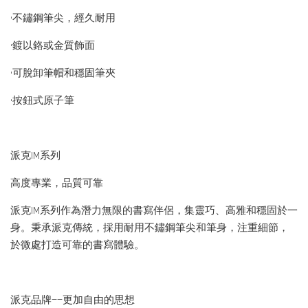
•不鏽鋼筆尖，經久耐用
•鍍以鉻或金質飾面
•可脫卸筆帽和穩固筆夾
•按鈕式原子筆
派克IM系列
高度專業，品質可靠
派克IM系列作為潛力無限的書寫伴侶，集靈巧、高雅和穩固於一
身。秉承派克傳統，採用耐用不鏽鋼筆尖和筆身，注重細節，
於微處打造可靠的書寫體驗。
派克品牌——更加自由的思想