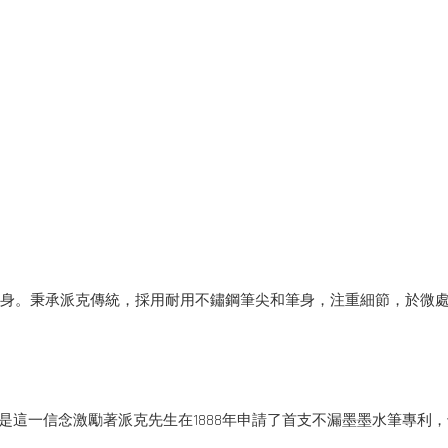
一身。秉承派克傳統，採用耐用不鏽鋼筆尖和筆身，注重細節，於微
更好的筆。正是這一信念激勵著派克先生在1888年申請了首支不漏墨墨水筆