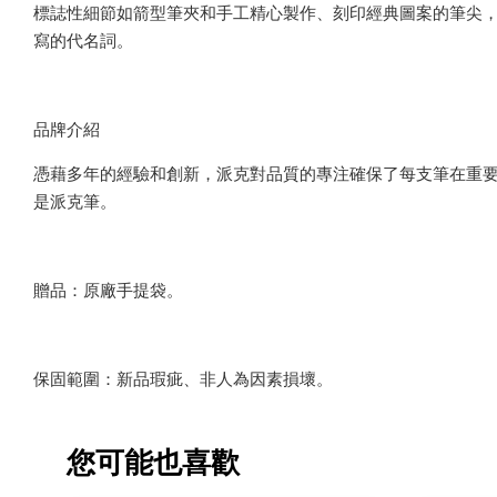
標誌性細節如箭型筆夾和手工精心製作、刻印經典圖案的筆尖
寫的代名詞。
品牌介紹
憑藉多年的經驗和創新，派克對品質的專注確保了每支筆在重
是派克筆。
贈品：原廠手提袋。
保固範圍：新品瑕疵、非人為因素損壞。
您可能也喜歡