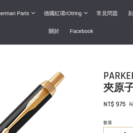
erman Paris
德國紅環rOtring
常見問題
關於
Facebook
PARK
夾原
NT$ 975
N
數量