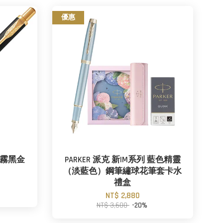
優惠
列 霧黑金
PARKER 派克 新IM系列 藍色精靈
（淡藍色）鋼筆繡球花筆套卡水
禮盒
NT$ 2,880
NT$ 3,600
-20%