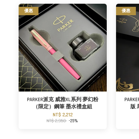
優惠
優惠
PARKER派克 威雅XL系列 夢幻粉
PAR
（限定）鋼筆 墨水禮盒組
版
NT$ 2,212
NT$ 2,950
-25%