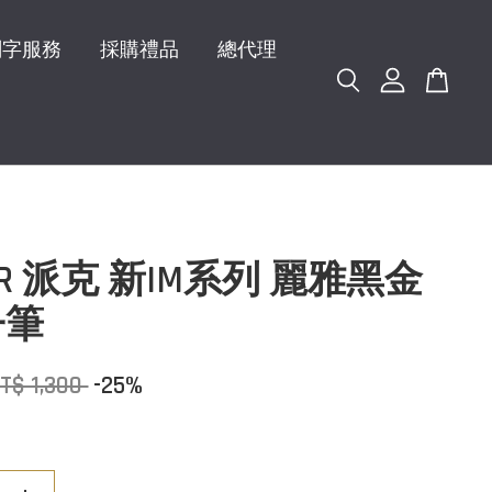
刻字服務
採購禮品
總代理
ER 派克 新IM系列 麗雅黑金
子筆
T$ 1,300
-25%