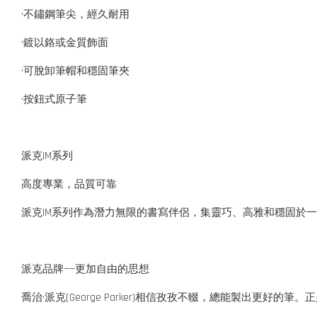
•不鏽鋼筆尖，經久耐用
•鍍以鉻或金質飾面
•可脫卸筆帽和穩固筆夾
•按鈕式原子筆
派克IM系列
高度專業，品質可靠
派克IM系列作為潛力無限的書寫伴侶，集靈巧、高雅和穩固於
派克品牌——更加自由的思想
喬治·派克(George Parker)相信孜孜不輟，總能製出