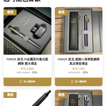
優惠
優惠
PARKER 派克 IM金屬系列暮光藍
PARKER 派克 威雅XL海軍藍鋼筆
鋼筆 墨水禮盒
真皮筆套禮盒
NT$ 2,850
NT$ 1,703
NT$ 3,800
-25%
NT$ 2,270
-25%
加入購物車
加入購物車
優惠
優惠