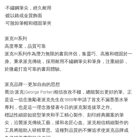
•不鏽鋼筆尖，經久耐用
•鍍以鉻或金質飾面
•可脫卸筆帽和穩固筆夾
派克IM系列
高度專業，品質可靠
派克IM系列作為潛力無限的書寫伴侶，集靈巧、高雅和穩固於一
身。秉承派克傳統，採用耐用不鏽鋼筆尖和筆身，注重細節，
於微處打造可靠的書寫體驗。
派克品牌——更加自由的思想
喬治·派克(George Parker)相信孜孜不輟，總能製出更好的筆。正
是這一信念激勵著派克先生在1888年申請了首支不漏墨墨水筆
專利，也是這一理念激發著今日的派克製造拔萃之作。
標誌性細節如箭型筆夾和手工精心製作、刻印經典圖案的筆
尖，沿襲派克傳統工藝，揉和名匠心血。派克相信精細製作的
工具將能助人研精覃思。這種對品質的不懈追求使派克品牌成