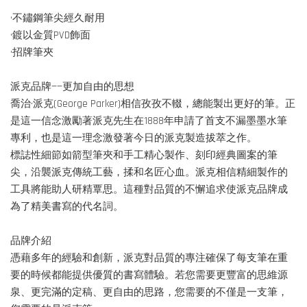
•不鏽鋼筆尖經久耐用
•鍍以金質PVD飾面
•招牌筆夾
派克品牌——更加自由的思想
喬治·派克(George Parker)相信孜孜不輟，總能製出更好的筆。正
是這一信念激勵著派克先生在1888年申請了首支不漏墨墨水筆
專利，也是這一理念激發著今日的派克製造拔萃之作。
標誌性細節如箭型筆夾和手工精心製作、刻印經典圖案的筆
尖，沿襲派克傳統工藝，揉和名匠心血。派克相信精細製作的
工具將能助人研精覃思。這種對品質的不懈追求使派克品牌成
為了精美書寫的代名詞。
品牌介紹
憑藉多年的經驗和創新，派克對品質的專注確保了每支筆在重
要的時候都能提供優質的書寫體驗。若您需要更豐富的思維源
泉、更完滿的定稿、更自由的思路，您需要的不僅是一支筆，