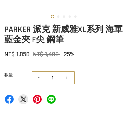
PARKER 派克 新威雅XL系列 海軍
藍金夾 F尖 鋼筆
NT$ 1,050
NT$ 1,400
-25%
數量
-
+