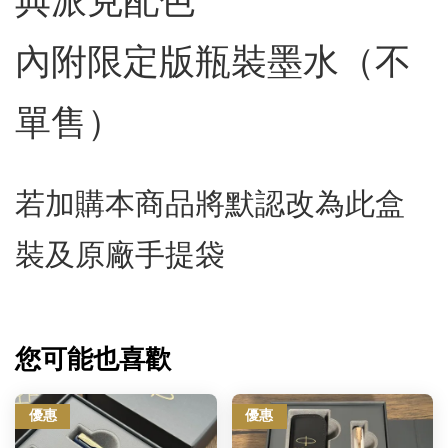
典派克配色
內附限定版瓶裝墨水（不
單售）
若加購本商品將默認改為此盒
裝及原廠手提袋
您可能也喜歡
優惠
優惠