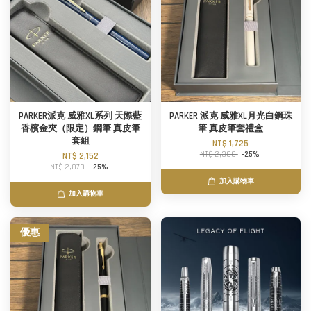
PARKER派克 威雅XL系列 天際藍
PARKER 派克 威雅XL月光白鋼珠
香檳金夾（限定）鋼筆 真皮筆
筆 真皮筆套禮盒
套組
NT$ 1,725
NT$ 2,300
-25%
NT$ 2,152
NT$ 2,870
-25%
加入購物車
加入購物車
優惠