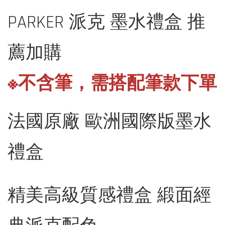
PARKER 派克 墨水禮盒 推
薦加購
※不含筆，需搭配筆款下單
法國原廠 歐洲國際版墨水
禮盒
精美高級質感禮盒 緞面經