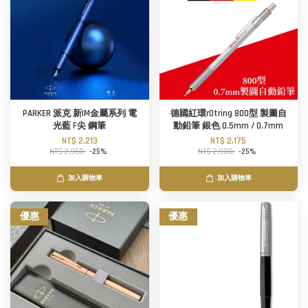
PARKER 派克 新IM金屬系列 電
德國紅環rOtring 800型 製圖自
光藍 F尖 鋼筆
動鉛筆 銀色 0.5mm / 0.7mm
NT$ 2,213
NT$ 2,175
NT$ 2,950
-25%
NT$ 2,900
-25%
加入購物車
加入購物車
優惠
優惠