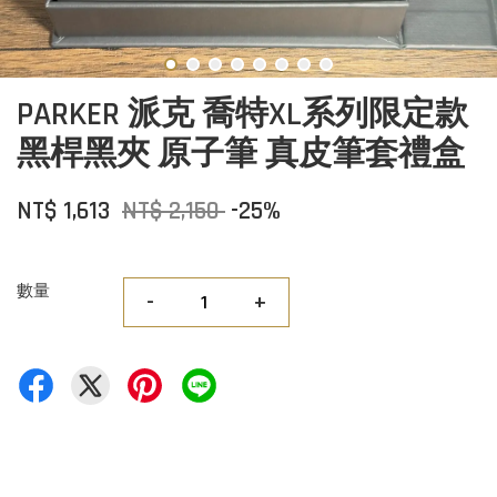
PARKER 派克 喬特XL系列限定款
黑桿黑夾 原子筆 真皮筆套禮盒
NT$ 1,613
NT$ 2,150
-25%
數量
-
+