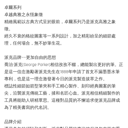
卓爾系列
卓越典雅之永恆象徵
精緻風範以古典方式呈於眼前，卓爾系列乃是派克高雅之象
徵。
經久不衰的格紋圖案等一系列設計，加之精彩紛呈的細節處
理，任何場合，無不妙筆生花。
派克品牌——更加自由的思想
喬治·派克(George Parker)相信孜孜不輟，總能製出更好的筆。正
是這一信念激勵著派克先生在1888年申請了首支不漏墨墨水筆
專利，也是這一理念激發著今日的派克製造拔萃之作。
標誌性細節如箭型筆夾和手工精心製作、刻印經典圖案的筆
尖，沿襲派克傳統工藝，揉和名匠心血。派克相信精細製作的
工具將能助人研精覃思。這種對品質的不懈追求使派克品牌成
為了精美書寫的代名詞。
品牌介紹