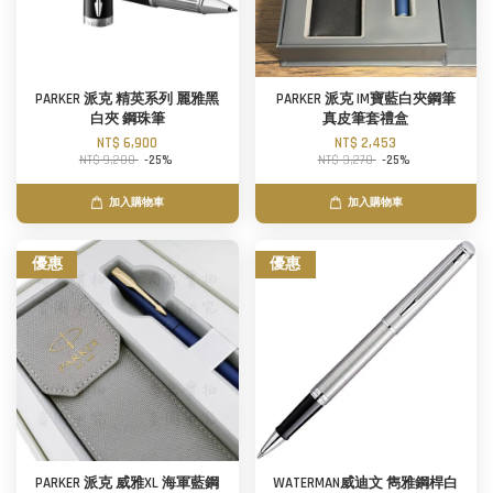
PARKER 派克 精英系列 麗雅黑
PARKER 派克 IM寶藍白夾鋼筆
白夾 鋼珠筆
真皮筆套禮盒
NT$ 6,900
NT$ 2,453
NT$ 9,200
-25%
NT$ 3,270
-25%
加入購物車
加入購物車
優惠
優惠
PARKER 派克 威雅XL 海軍藍鋼
WATERMAN威迪文 雋雅鋼桿白