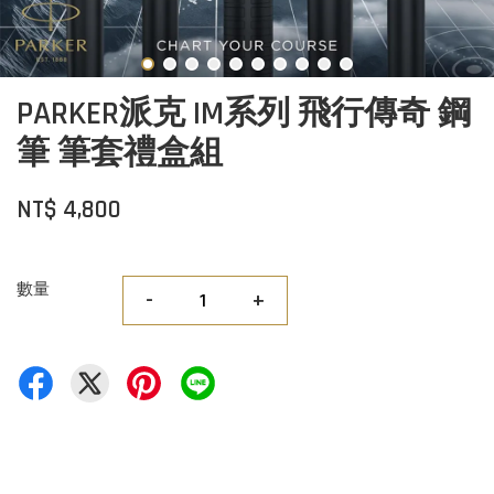
PARKER派克 IM系列 飛行傳奇 鋼
筆 筆套禮盒組
NT$ 4,800
數量
-
+