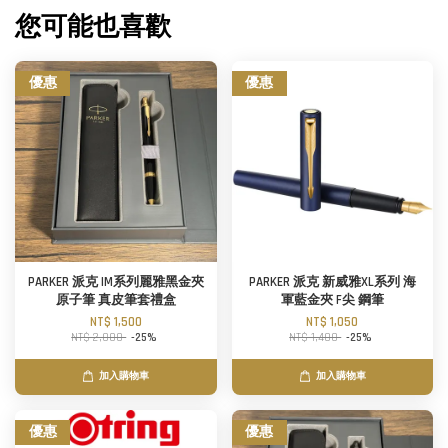
您可能也喜歡
優惠
優惠
PARKER 派克 IM系列麗雅黑金夾
PARKER 派克 新威雅XL系列 海
原子筆 真皮筆套禮盒
軍藍金夾 F尖 鋼筆
NT$ 1,500
NT$ 1,050
NT$ 2,000
-25%
NT$ 1,400
-25%
加入購物車
加入購物車
優惠
優惠