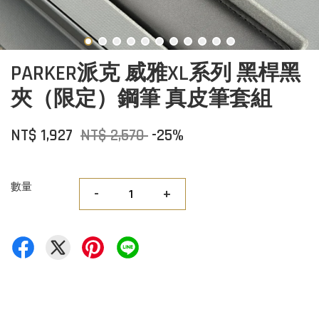
PARKER派克 威雅XL系列 黑桿黑
夾（限定）鋼筆 真皮筆套組
NT$ 1,927
NT$ 2,570
-25%
數量
-
+