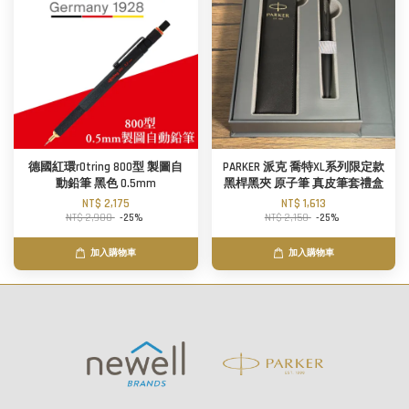
德國紅環rOtring 800型 製圖自
PARKER 派克 喬特XL系列限定款
動鉛筆 黑色 0.5mm
黑桿黑夾 原子筆 真皮筆套禮盒
NT$ 2,175
NT$ 1,613
NT$ 2,900
-25%
NT$ 2,150
-25%
加入購物車
加入購物車