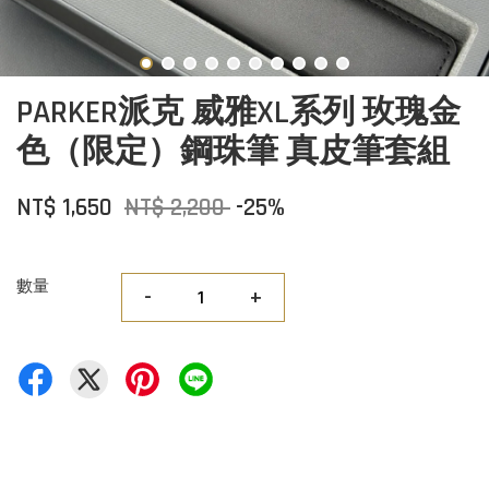
PARKER派克 威雅XL系列 玫瑰金
色（限定）鋼珠筆 真皮筆套組
NT$ 1,650
NT$ 2,200
-25%
數量
-
+