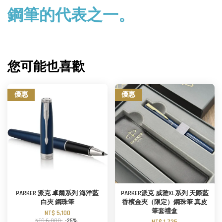
鋼筆的代表之一。
您可能也喜歡
優惠
優惠
PARKER 派克 卓爾系列 海洋藍
PARKER派克 威雅XL系列 天際藍
白夾 鋼珠筆
香檳金夾（限定）鋼珠筆 真皮
筆套禮盒
NT$ 5,100
NT$ 6,800
-25%