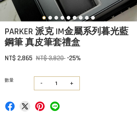
PARKER 派克 IM金屬系列暮光藍
鋼筆 真皮筆套禮盒
NT$ 2,865
NT$ 3,820
-25%
數量
-
+