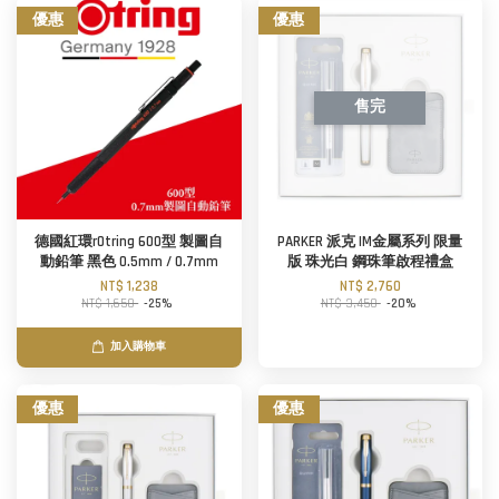
優惠
優惠
售完
德國紅環rOtring 600型 製圖自
PARKER 派克 IM金屬系列 限量
動鉛筆 黑色 0.5mm / 0.7mm
版 珠光白 鋼珠筆啟程禮盒
NT$ 1,238
NT$ 2,760
NT$ 1,650
-25%
NT$ 3,450
-20%
加入購物車
優惠
優惠